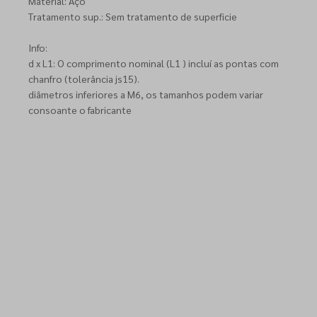
Material: Aço
Tratamento sup.: Sem tratamento de superficie
Info:
d x L1: O comprimento nominal (L1 ) incluí as pontas com
chanfro (tolerância js15).
diâmetros inferiores a M6, os tamanhos podem variar
consoante o fabricante