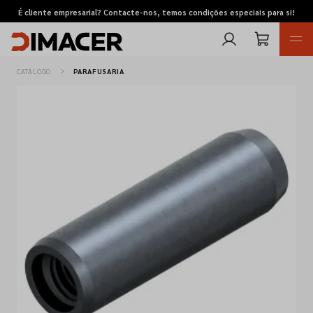
É cliente empresarial? Contacte-nos, temos condições especiais para si!
CATÁLOGO
PARAFUSARIA
Retomas
Pedidos de cotação
Marcas
Favoritos