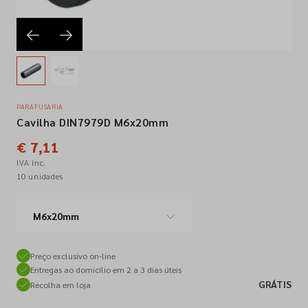
Empresa
Contactos
PARAFUSARIA
Cavilha DIN7979D M6x20mm
Siga-nos nas redes sociais
€ 7,11
IVA inc.
10 unidades
M6x20mm
Preço exclusivo on-line
Entregas ao domicílio em 2 a 3 dias úteis
GRÁTIS
Recolha em loja