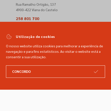
Rua Ramalho Ortigão, 137
4900-422 Viana do Castelo
258 801 700
(Chamada para a rede fixa nacional)
comercial@dimacer.com
Utilização de cookies
O nosso website utiliza cookies para melhorar a experiência de
navegação e para fins estatísticos. Ao visitar o website está a
consentir a sua utilização.
A DIMACER
INFORMAÇÕES LEGAIS
CONCORDO
Catálogo
Resolução de litígios
Retomas
Livro de reclamações
Marcas
Política de privacidade
Empresa
Política de cookies