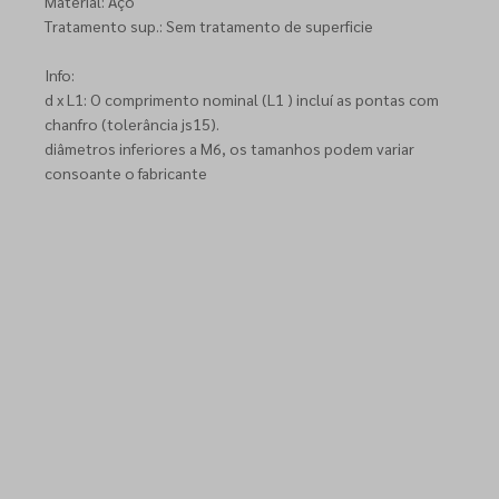
Material: Aço
Tratamento sup.: Sem tratamento de superficie
Info:
d x L1: O comprimento nominal (L1 ) incluí as pontas com
chanfro (tolerância js15).
diâmetros inferiores a M6, os tamanhos podem variar
consoante o fabricante