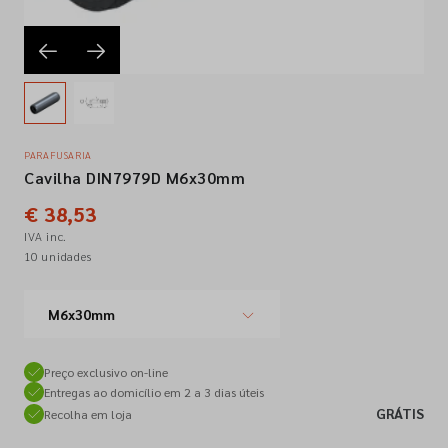
Empresa
Contactos
PARAFUSARIA
Cavilha DIN7979D M6x30mm
Siga-nos nas redes sociais
€ 38,53
IVA inc.
10 unidades
M6x30mm
Preço exclusivo on-line
Entregas ao domicílio em 2 a 3 dias úteis
GRÁTIS
Recolha em loja