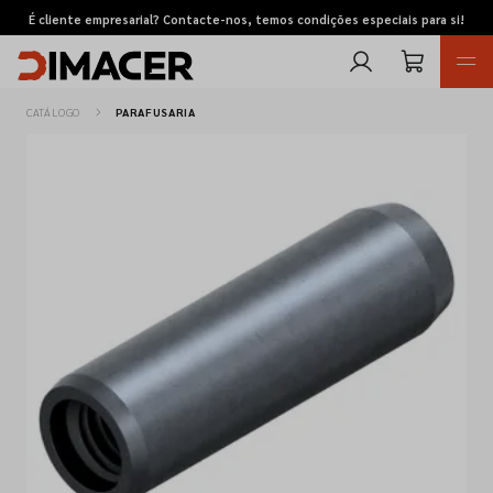
É cliente empresarial? Contacte-nos, temos condições especiais para si!
CATÁLOGO
PARAFUSARIA
Retomas
Pedidos de cotação
Marcas
Favoritos