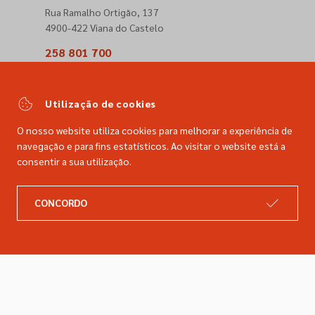
Rua Ramalho Ortigão, 137
4900-422 Viana do Castelo
258 801 700
(Chamada para a rede fixa nacional)
comercial@dimacer.com
Utilização de cookies
O nosso website utiliza cookies para melhorar a experiência de
navegação e para fins estatísticos. Ao visitar o website está a
consentir a sua utilização.
A DIMACER
INFORMAÇÕES LEGAIS
CONCORDO
Catálogo
Resolução de litígios
Retomas
Livro de reclamações
Marcas
Política de privacidade
Empresa
Política de cookies