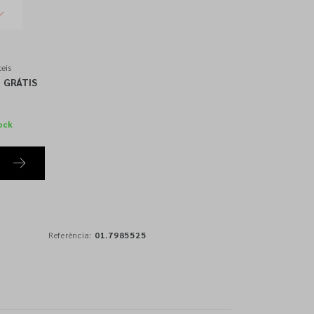
eis
GRÁTIS
ock
Referência:
01.7985525