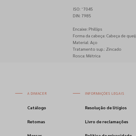
ISO: ˜7045
DIN: 7985
Encaixe: Phillips
Forma da cabeça: Cabeça de queij
Material: Aço
Tratamento sup.: Zincado
Rosca: Métrica
A DIMACER
INFORMAÇÕES LEGAIS
Catálogo
Resolução de litígios
Retomas
Livro de reclamações
Marcas
Política de privacidade