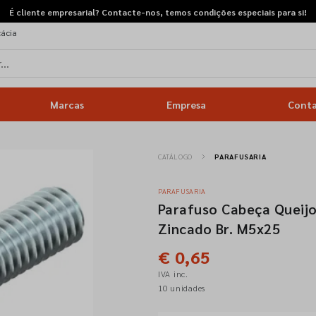
É cliente empresarial? Contacte-nos, temos condições especiais para si!
cácia
Marcas
Empresa
Cont
CATÁLOGO
PARAFUSARIA
PARAFUSARIA
Parafuso Cabeça Queijo
Zincado Br. M5x25
€ 0,65
IVA inc.
10 unidades