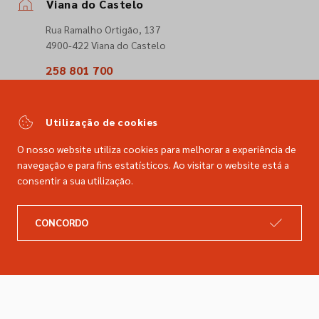
Viana do Castelo
Rua Ramalho Ortigão, 137
4900-422 Viana do Castelo
258 801 700
(Chamada para a rede fixa nacional)
comercial@dimacer.com
Utilização de cookies
O nosso website utiliza cookies para melhorar a experiência de
navegação e para fins estatísticos. Ao visitar o website está a
consentir a sua utilização.
A DIMACER
INFORMAÇÕES LEGAIS
CONCORDO
Catálogo
Resolução de litígios
Retomas
Livro de reclamações
Marcas
Política de privacidade