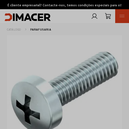
É cliente empresarial? Contacte-nos, temos condições especiais para si!
CATÁLOGO
PARAFUSARIA
Retomas
Pedidos de cotação
Marcas
Favoritos