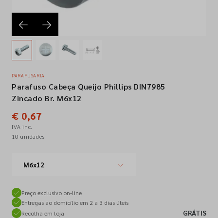
Empresa
Contactos
PARAFUSARIA
Parafuso Cabeça Queijo Phillips DIN7985
Siga-nos nas redes sociais
Zincado Br. M6x12
€ 0,67
IVA inc.
10 unidades
M6x12
Preço exclusivo on-line
Entregas ao domicílio em 2 a 3 dias úteis
GRÁTIS
Recolha em loja