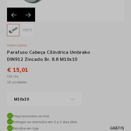
Empresa
Contactos
PARAFUSARIA
Parafuso Cabeça Cilíndrica Umbrako
Siga-nos nas redes sociais
DIN912 Zincado Br. 8.8 M10x10
€ 15,01
IVA inc.
10 unidades
M10x10
Preço exclusivo on-line
Entregas ao domicílio em 2 a 3 dias úteis
GRÁTIS
Recolha em loja