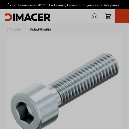
É cliente empresarial? Contacte-nos, temos condições especiais para si!
CATÁLOGO
PARAFUSARIA
Retomas
Pedidos de cotação
Marcas
Favoritos