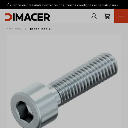
É cliente empresarial? Contacte-nos, temos condições especiais para si!
CATÁLOGO
PARAFUSARIA
Retomas
Pedidos de cotação
Marcas
Favoritos