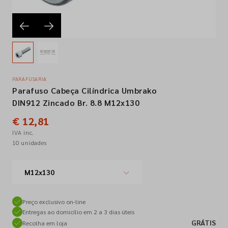
Empresa
Contactos
PARAFUSARIA
Parafuso Cabeça Cilíndrica Umbrako
Siga-nos nas redes sociais
DIN912 Zincado Br. 8.8 M12x130
€ 12,81
IVA inc.
10 unidades
M12x130
Preço exclusivo on-line
Entregas ao domicílio em 2 a 3 dias úteis
GRÁTIS
Recolha em loja