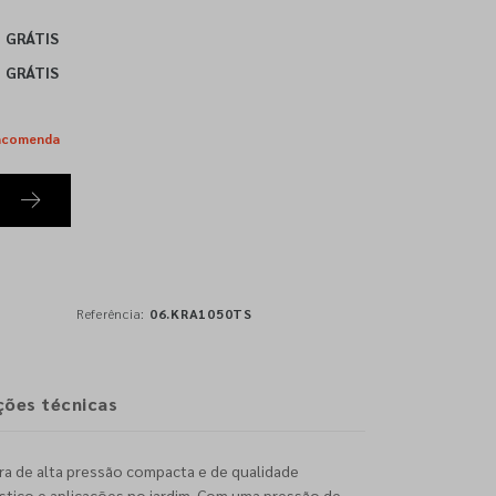
GRÁTIS
GRÁTIS
ncomenda
Referência:
06.KRA1050TS
ções técnicas
ra de alta pressão compacta e de qualidade
éstico e aplicações no jardim. Com uma pressão de