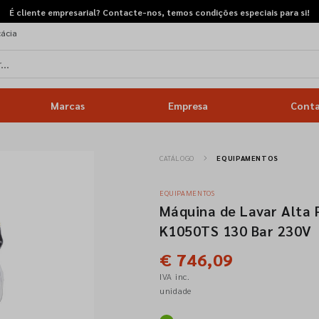
É cliente empresarial? Contacte-nos, temos condições especiais para si!
cácia
Marcas
Empresa
Cont
CATÁLOGO
EQUIPAMENTOS
EQUIPAMENTOS
Máquina de Lavar Alta 
K1050TS 130 Bar 230V
€ 746,09
IVA inc.
unidade