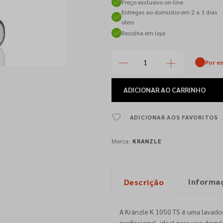
Preço exclusivo on-line
Entregas ao domicílio em 2 a 3 dias
úteis
Recolha em loja
Por e
ADICIONAR
AO CARRINHO
ADICIONAR AOS FAVORITOS
Marca:
KRANZLE
Informa
Descrição
A Kränzle K 1050 TS é uma lavado
profissional, ideal para uso dom