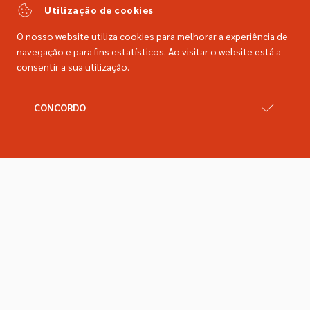
comercial@dimacer.com
Utilização de cookies
O nosso website utiliza cookies para melhorar a experiência de
navegação e para fins estatísticos. Ao visitar o website está a
consentir a sua utilização.
A DIMACER
INFORMAÇÕES LEGAIS
CONCORDO
Catálogo
Resolução de litígios
Retomas
Livro de reclamações
Marcas
Política de privacidade
Empresa
Política de cookies
Contactos
Entregas e devoluções