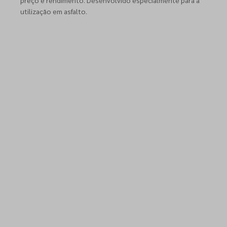
preço e rendimento. Desenvolvido especialmente para a
utilização em asfalto.