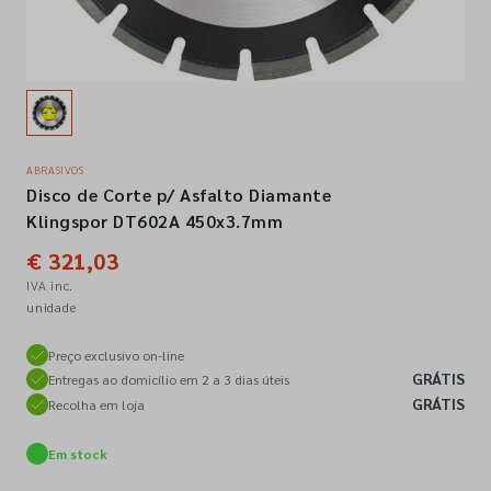
Empresa
Contactos
ABRASIVOS
Disco de Corte p/ Asfalto Diamante
Siga-nos nas redes sociais
Klingspor DT602A 450x3.7mm
€ 321,03
IVA inc.
unidade
Preço exclusivo on-line
GRÁTIS
Entregas ao domicílio em 2 a 3 dias úteis
GRÁTIS
Recolha em loja
Em stock