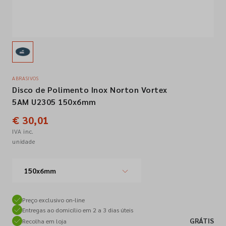
Empresa
Contactos
ABRASIVOS
Disco de Polimento Inox Norton Vortex
Siga-nos nas redes sociais
5AM U2305 150x6mm
€ 30,01
IVA inc.
unidade
150x6mm
Preço exclusivo on-line
Entregas ao domicílio em 2 a 3 dias úteis
GRÁTIS
Recolha em loja