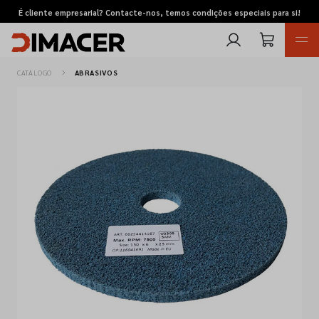
É cliente empresarial? Contacte-nos, temos condições especiais para si!
CATÁLOGO
ABRASIVOS
Retomas
Pedidos de cotação
Marcas
Favoritos