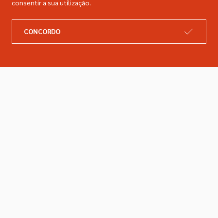
consentir a sua utilização.
A DIMACER
INFORMAÇÕES LEGAIS
CONCORDO
Catálogo
Resolução de litígios
Retomas
Livro de reclamações
Marcas
Política de privacidade
Empresa
Política de cookies
Contactos
Entregas e devoluções
Siga-nos nas redes sociais