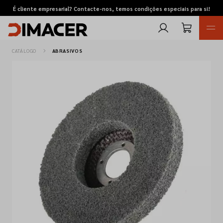
É cliente empresarial? Contacte-nos, temos condições especiais para si!
CATÁLOGO
ABRASIVOS
Retomas
Pedidos de cotação
Marcas
Favoritos