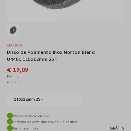
Empresa
Contactos
ABRASIVOS
Disco de Polimento Inox Norton Blend
Siga-nos nas redes sociais
U4401 115x12mm 2SF
€ 19,09
IVA inc.
unidade
115x12mm 2SF
Preço exclusivo on-line
Entregas ao domicílio em 2 a 3 dias úteis
GRÁTIS
Recolha em loja