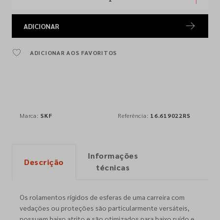
ADICIONAR
ADICIONAR AOS FAVORITOS
Marca:
SKF
Referência:
16.619022RS
Informações
Descrição
técnicas
Os rolamentos rígidos de esferas de uma carreira com
vedações ou proteções são particularmente versáteis,
possuem baixo atrito e são otimizados para baixo ruído e