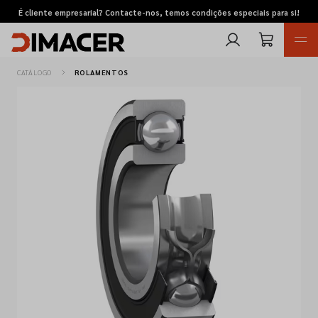
É cliente empresarial? Contacte-nos, temos condições especiais para si!
CATÁLOGO
ROLAMENTOS
Retomas
Pedidos de cotação
Marcas
Favoritos