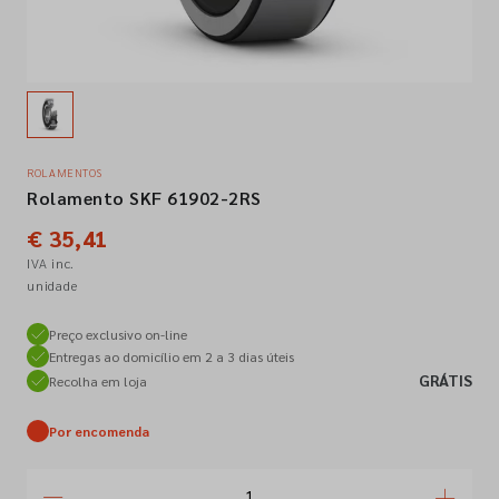
Empresa
Contactos
ROLAMENTOS
Rolamento SKF 61902-2RS
Siga-nos nas redes sociais
€ 35,41
IVA inc.
unidade
Preço exclusivo on-line
Entregas ao domicílio em 2 a 3 dias úteis
GRÁTIS
Recolha em loja
Por encomenda