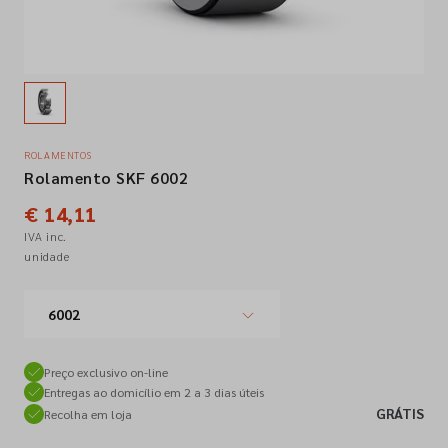
Empresa
Contactos
ROLAMENTOS
Rolamento SKF 6002
Siga-nos nas redes sociais
€ 14,11
IVA inc.
unidade
6002
Preço exclusivo on-line
Entregas ao domicílio em 2 a 3 dias úteis
GRÁTIS
Recolha em loja