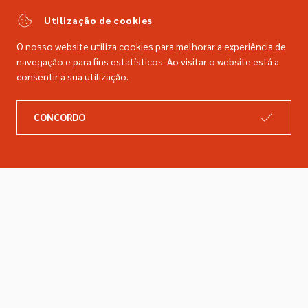
comercial@dimacer.com
Utilização de cookies
O nosso website utiliza cookies para melhorar a experiência de
navegação e para fins estatísticos. Ao visitar o website está a
consentir a sua utilização.
A DIMACER
INFORMAÇÕES LEGAIS
CONCORDO
Catálogo
Resolução de litígios
Retomas
Livro de reclamações
Marcas
Política de privacidade
Empresa
Política de cookies
Contactos
Entregas e devoluções