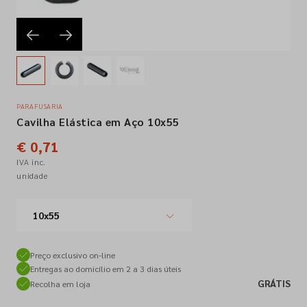
Empresa
Contactos
PARAFUSARIA
Cavilha Elástica em Aço 10x55
Siga-nos nas redes sociais
€ 0,71
IVA inc.
unidade
10x55
Preço exclusivo on-line
Entregas ao domicílio em 2 a 3 dias úteis
GRÁTIS
Recolha em loja