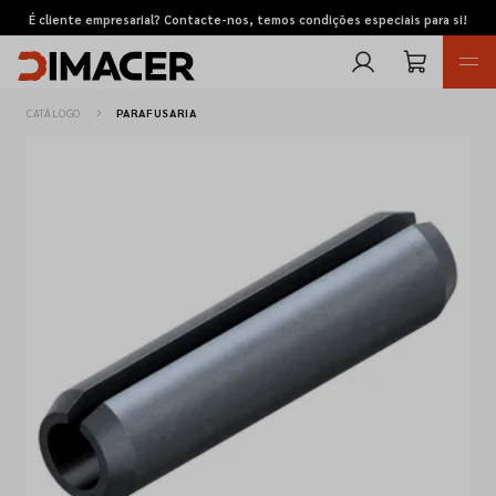
É cliente empresarial? Contacte-nos, temos condições especiais para si!
CATÁLOGO
PARAFUSARIA
Retomas
Pedidos de cotação
Marcas
Favoritos