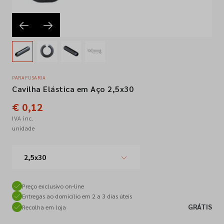
Empresa
Contactos
PARAFUSARIA
Cavilha Elástica em Aço 2,5x30
Siga-nos nas redes sociais
€ 0,12
IVA inc.
unidade
2,5x30
Preço exclusivo on-line
Entregas ao domicílio em 2 a 3 dias úteis
GRÁTIS
Recolha em loja