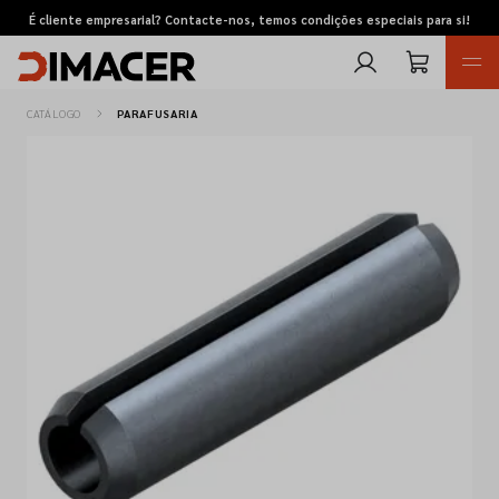
É cliente empresarial? Contacte-nos, temos condições especiais para si!
CATÁLOGO
PARAFUSARIA
Retomas
Pedidos de cotação
Marcas
Favoritos