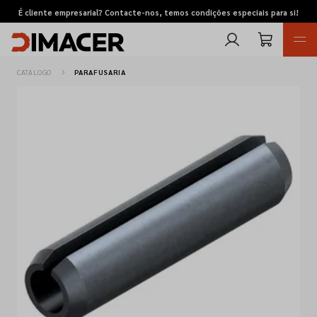
É cliente empresarial? Contacte-nos, temos condições especiais para si!
CATÁLOGO
PARAFUSARIA
Retomas
Pedidos de cotação
Marcas
Favoritos