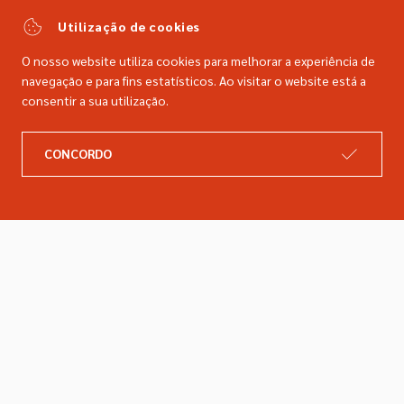
comercial@dimacer.com
Utilização de cookies
O nosso website utiliza cookies para melhorar a experiência de
navegação e para fins estatísticos. Ao visitar o website está a
consentir a sua utilização.
A DIMACER
INFORMAÇÕES LEGAIS
CONCORDO
Catálogo
Resolução de litígios
Retomas
Livro de reclamações
Marcas
Política de privacidade
Empresa
Política de cookies
Contactos
Entregas e devoluções