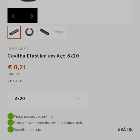
Empresa
Contactos
PARAFUSARIA
Cavilha Elástica em Aço 6x20
Siga-nos nas redes sociais
€ 0,21
IVA inc.
unidade
6x20
Preço exclusivo on-line
Entregas ao domicílio em 2 a 3 dias úteis
GRÁTIS
Recolha em loja