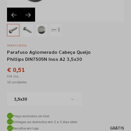
Empresa
Contactos
PARAFUSARIA
Parafuso Aglomerado Cabeça Queijo
Siga-nos nas redes sociais
Phillips DIN7505N Inox A2 3,5x30
€ 0,51
IVA inc.
10 unidades
3,5x30
Preço exclusivo on-line
Entregas ao domicílio em 2 a 3 dias úteis
GRÁTIS
Recolha em loja