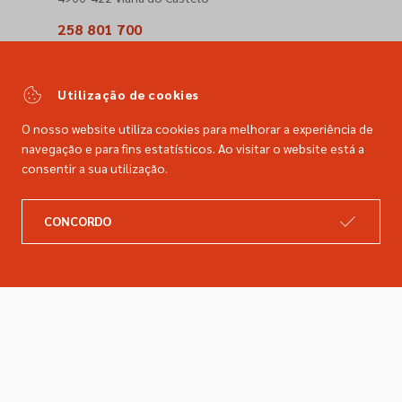
258 801 700
(Chamada para a rede fixa nacional)
comercial@dimacer.com
Utilização de cookies
O nosso website utiliza cookies para melhorar a experiência de
navegação e para fins estatísticos. Ao visitar o website está a
consentir a sua utilização.
A DIMACER
INFORMAÇÕES LEGAIS
CONCORDO
Catálogo
Resolução de litígios
Retomas
Livro de reclamações
Marcas
Política de privacidade
Empresa
Política de cookies
Contactos
Entregas e devoluções