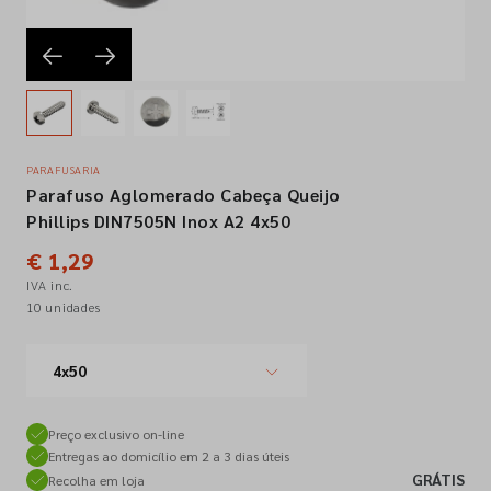
Empresa
Contactos
PARAFUSARIA
Parafuso Aglomerado Cabeça Queijo
Siga-nos nas redes sociais
Phillips DIN7505N Inox A2 4x50
€ 1,29
IVA inc.
10 unidades
4x50
Preço exclusivo on-line
Entregas ao domicílio em 2 a 3 dias úteis
GRÁTIS
Recolha em loja