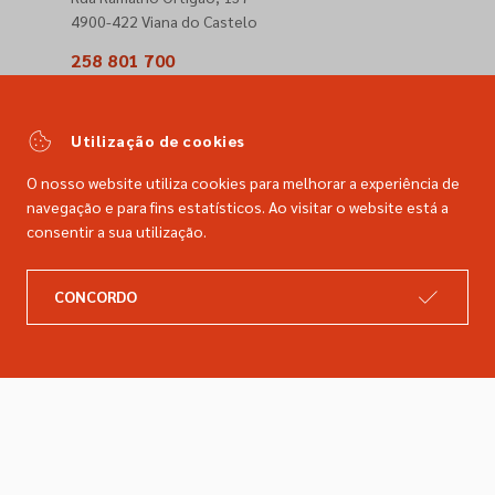
4900-422 Viana do Castelo
258 801 700
(Chamada para a rede fixa nacional)
comercial@dimacer.com
Utilização de cookies
O nosso website utiliza cookies para melhorar a experiência de
navegação e para fins estatísticos. Ao visitar o website está a
consentir a sua utilização.
A DIMACER
INFORMAÇÕES LEGAIS
CONCORDO
Catálogo
Resolução de litígios
Retomas
Livro de reclamações
Marcas
Política de privacidade
Empresa
Política de cookies