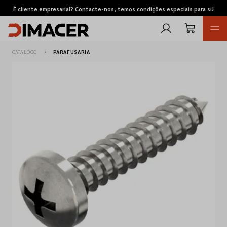
É cliente empresarial? Contacte-nos, temos condições especiais para si!
CATÁLOGO
PARAFUSARIA
Retomas
Pedidos de cotação
Marcas
Favoritos