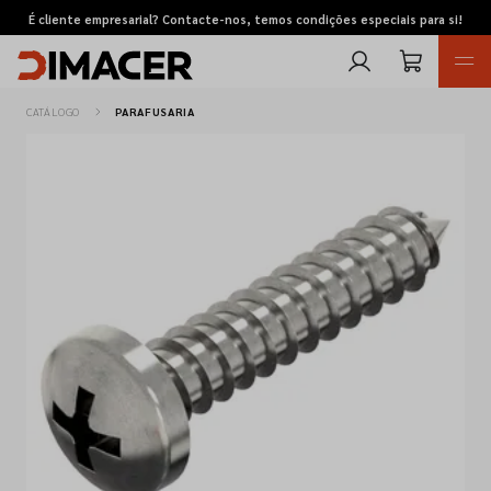
É cliente empresarial? Contacte-nos, temos condições especiais para si!
CATÁLOGO
PARAFUSARIA
Retomas
Pedidos de cotação
Marcas
Favoritos