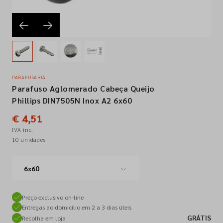
Empresa
Contactos
PARAFUSARIA
Parafuso Aglomerado Cabeça Queijo
Siga-nos nas redes sociais
Phillips DIN7505N Inox A2 6x60
€ 4,51
IVA inc.
10 unidades
6x60
Preço exclusivo on-line
Entregas ao domicílio em 2 a 3 dias úteis
GRÁTIS
Recolha em loja