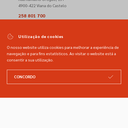
4900-422 Viana do Castelo
258 801 700
(Chamada para a rede fixa nacional)
comercial@dimacer.com
Utilização de cookies
O nosso website utiliza cookies para melhorar a experiência de
navegação e para fins estatísticos. Ao visitar o website está a
consentir a sua utilização.
A DIMACER
INFORMAÇÕES LEGAIS
CONCORDO
Catálogo
Resolução de litígios
Retomas
Livro de reclamações
Marcas
Política de privacidade
Empresa
Política de cookies