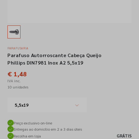
Empresa
Contactos
PARAFUSARIA
Parafuso Autorroscante Cabeça Queijo
Siga-nos nas redes sociais
Phillips DIN7981 Inox A2 5,5x19
€ 1,48
IVA inc.
10 unidades
5,5x19
Preço exclusivo on-line
Entregas ao domicílio em 2 a 3 dias úteis
GRÁTIS
Recolha em loja