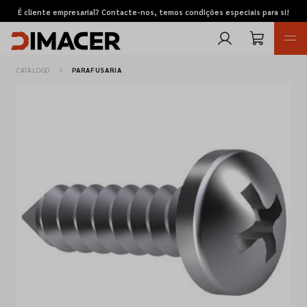
É cliente empresarial? Contacte-nos, temos condições especiais para si!
CATÁLOGO
PARAFUSARIA
Retomas
Pedidos de cotação
Marcas
Favoritos