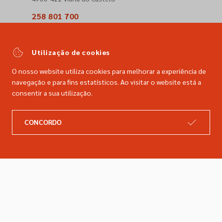
258 801 700
(Chamada para a rede fixa nacional)
comercial@dimacer.com
Utilização de cookies
O nosso website utiliza cookies para melhorar a experiência de
navegação e para fins estatísticos. Ao visitar o website está a
consentir a sua utilização.
A DIMACER
INFORMAÇÕES LEGAIS
CONCORDO
Catálogo
Resolução de litígios
Retomas
Livro de reclamações
Marcas
Política de privacidade
Empresa
Política de cookies
Contactos
Entregas e devoluções