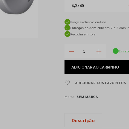
4,2x45
Preço exclusivo on-line
Entregas ao domicílio em 2 a 3 dias út
Recolha em loja
Em st
ADICIONAR
AO CARRINHO
ADICIONAR AOS FAVORITOS
Marca:
SEM MARCA
Descrição