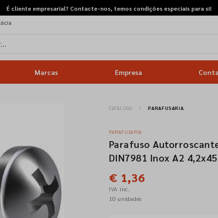
É cliente empresarial? Contacte-nos, temos condições especiais para si!
cácia
Marcas
Empresa
Cont
CATÁLOGO
PARAFUSARIA
PARAFUSARIA
Parafuso Autorroscante
DIN7981 Inox A2 4,2x45
€ 1,36
IVA inc.
10 unidades