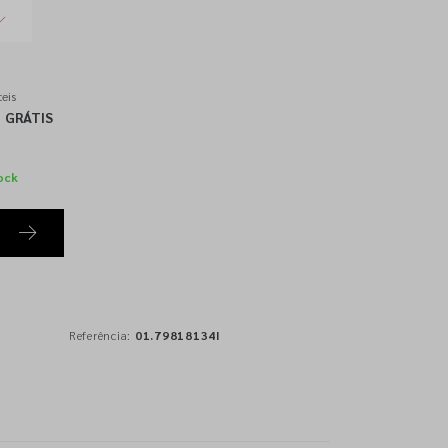
eis
GRÁTIS
ock
Referência:
01.79818134I