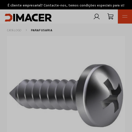
É cliente empresarial? Contacte-nos, temos condições especiais para si!
CATÁLOGO
PARAFUSARIA
Retomas
Pedidos de cotação
Marcas
Favoritos