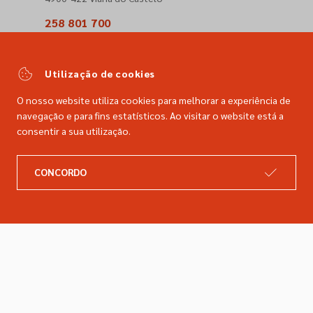
258 801 700
(Chamada para a rede fixa nacional)
comercial@dimacer.com
Utilização de cookies
O nosso website utiliza cookies para melhorar a experiência de
navegação e para fins estatísticos. Ao visitar o website está a
consentir a sua utilização.
A DIMACER
INFORMAÇÕES LEGAIS
CONCORDO
Catálogo
Resolução de litígios
Retomas
Livro de reclamações
Marcas
Política de privacidade
Empresa
Política de cookies
Contactos
Entregas e devoluções