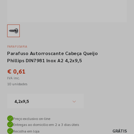
Empresa
Contactos
PARAFUSARIA
Parafuso Autorroscante Cabeça Queijo
Siga-nos nas redes sociais
Phillips DIN7981 Inox A2 4,2x9,5
€ 0,61
IVA inc.
10 unidades
4,2x9,5
Preço exclusivo on-line
Entregas ao domicílio em 2 a 3 dias úteis
GRÁTIS
Recolha em loja