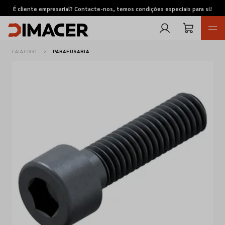
É cliente empresarial? Contacte-nos, temos condições especiais para si!
CATÁLOGO
PARAFUSARIA
Retomas
Pedidos de cotação
Marcas
Favoritos