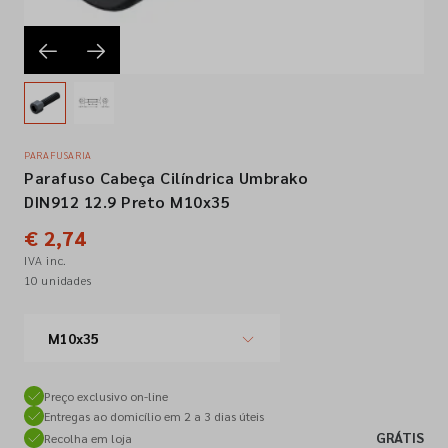
Empresa
Contactos
PARAFUSARIA
Parafuso Cabeça Cilíndrica Umbrako
Siga-nos nas redes sociais
DIN912 12.9 Preto M10x35
€ 2,74
IVA inc.
10 unidades
M10x35
Preço exclusivo on-line
Entregas ao domicílio em 2 a 3 dias úteis
GRÁTIS
Recolha em loja