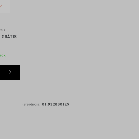
eis
GRÁTIS
ock
Referência:
01.912880129