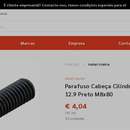
É cliente empresarial? Contacte-nos, temos condições especiais para si!
cácia
Marcas
Empresa
Cont
CATÁLOGO
PARAFUSARIA
PARAFUSARIA
Parafuso Cabeça Cilín
12.9 Preto M8x80
€ 4,04
IVA inc.
10 unidades