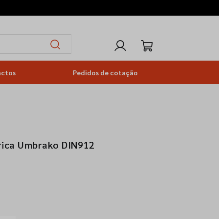
actos
Pedidos de cotação
drica Umbrako DIN912