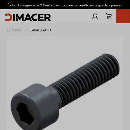
É cliente empresarial? Contacte-nos, temos condições especiais para si!
CATÁLOGO
PARAFUSARIA
Retomas
Pedidos de cotação
Marcas
Favoritos