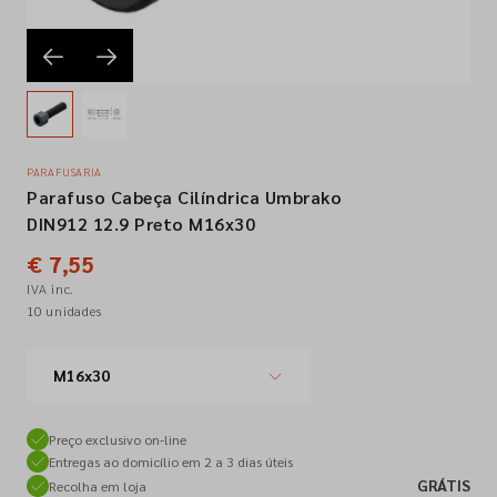
Empresa
Contactos
PARAFUSARIA
Parafuso Cabeça Cilíndrica Umbrako
Siga-nos nas redes sociais
DIN912 12.9 Preto M16x30
€ 7,55
IVA inc.
10 unidades
M16x30
Preço exclusivo on-line
Entregas ao domicílio em 2 a 3 dias úteis
GRÁTIS
Recolha em loja