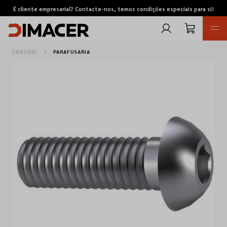
É cliente empresarial? Contacte-nos, temos condições especiais para si!
CATÁLOGO
PARAFUSARIA
Retomas
Pedidos de cotação
Marcas
Favoritos