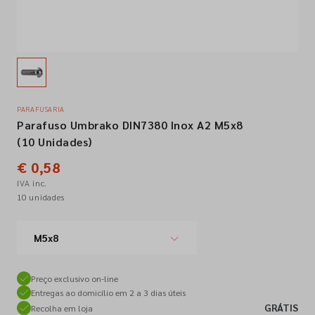
Empresa
Contactos
PARAFUSARIA
Parafuso Umbrako DIN7380 Inox A2 M5x8
Siga-nos nas redes sociais
(10 Unidades)
€ 0,58
IVA inc.
10 unidades
M5x8
Preço exclusivo on-line
Entregas ao domicílio em 2 a 3 dias úteis
GRÁTIS
Recolha em loja