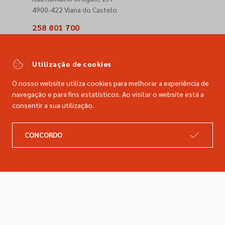
4900-422 Viana do Castelo
258 801 700
(Chamada para a rede fixa nacional)
comercial@dimacer.com
Utilização de cookies
O nosso website utiliza cookies para melhorar a experiência de
navegação e para fins estatísticos. Ao visitar o website está a
consentir a sua utilização.
A DIMACER
INFORMAÇÕES LEGAIS
CONCORDO
Catálogo
Resolução de litígios
Retomas
Livro de reclamações
Marcas
Política de privacidade
Empresa
Política de cookies