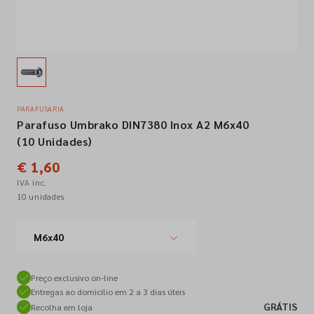
Empresa
Contactos
PARAFUSARIA
Parafuso Umbrako DIN7380 Inox A2 M6x40
Siga-nos nas redes sociais
(10 Unidades)
€ 1,60
IVA inc.
10 unidades
M6x40
Preço exclusivo on-line
Entregas ao domicílio em 2 a 3 dias úteis
GRÁTIS
Recolha em loja