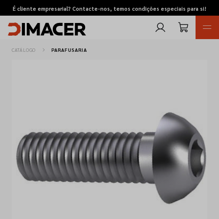
É cliente empresarial? Contacte-nos, temos condições especiais para si!
CATÁLOGO
PARAFUSARIA
Retomas
Pedidos de cotação
Marcas
Favoritos