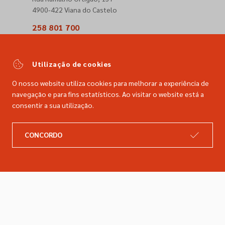
4900-422 Viana do Castelo
258 801 700
(Chamada para a rede fixa nacional)
comercial@dimacer.com
Utilização de cookies
O nosso website utiliza cookies para melhorar a experiência de
navegação e para fins estatísticos. Ao visitar o website está a
consentir a sua utilização.
A DIMACER
INFORMAÇÕES LEGAIS
CONCORDO
Catálogo
Resolução de litígios
Retomas
Livro de reclamações
Marcas
Política de privacidade
Empresa
Política de cookies