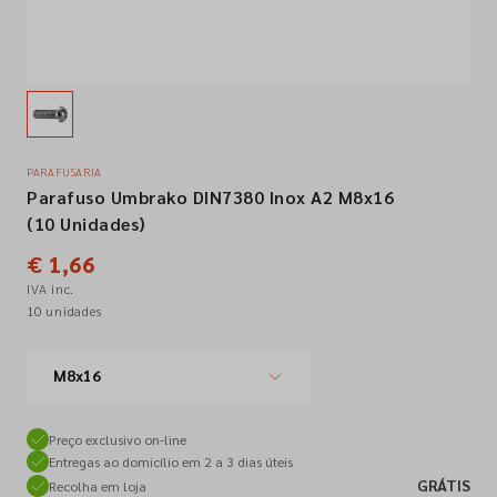
Empresa
Contactos
PARAFUSARIA
Parafuso Umbrako DIN7380 Inox A2 M8x16
Siga-nos nas redes sociais
(10 Unidades)
€ 1,66
IVA inc.
10 unidades
M8x16
Preço exclusivo on-line
Entregas ao domicílio em 2 a 3 dias úteis
GRÁTIS
Recolha em loja