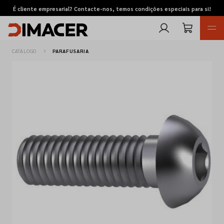
É cliente empresarial? Contacte-nos, temos condições especiais para si!
CATÁLOGO
PARAFUSARIA
Retomas
Pedidos de cotação
Marcas
Favoritos