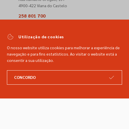
4900-422 Viana do Castelo
258 801 700
(Chamada para a rede fixa nacional)
comercial@dimacer.com
Utilização de cookies
O nosso website utiliza cookies para melhorar a experiência de
navegação e para fins estatísticos. Ao visitar o website está a
consentir a sua utilização.
A DIMACER
INFORMAÇÕES LEGAIS
CONCORDO
Catálogo
Resolução de litígios
Retomas
Livro de reclamações
Marcas
Política de privacidade
Empresa
Política de cookies