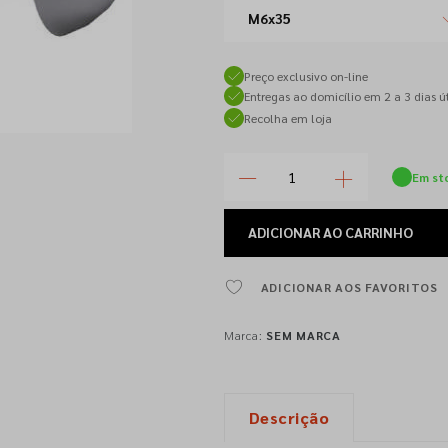
M6x35
Preço exclusivo on-line
Entregas ao domicílio em 2 a 3 dias út
Recolha em loja
Em st
ADICIONAR
AO CARRINHO
ADICIONAR AOS FAVORITOS
Marca:
SEM MARCA
Descrição