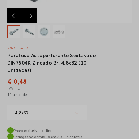
Empresa
Contactos
PARAFUSARIA
Parafuso Autoperfurante Sextavado
Siga-nos nas redes sociais
DIN7504K Zincado Br. 4,8x32 (10
Unidades)
€ 0,48
IVA inc.
10 unidades
4,8x32
Preço exclusivo on-line
Entregas ao domicílio em 2 a 3 dias úteis