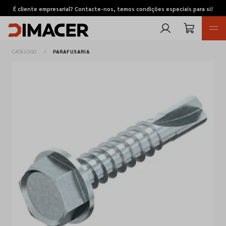
É cliente empresarial? Contacte-nos, temos condições especiais para si!
CATÁLOGO
PARAFUSARIA
Retomas
Pedidos de cotação
Marcas
Favoritos