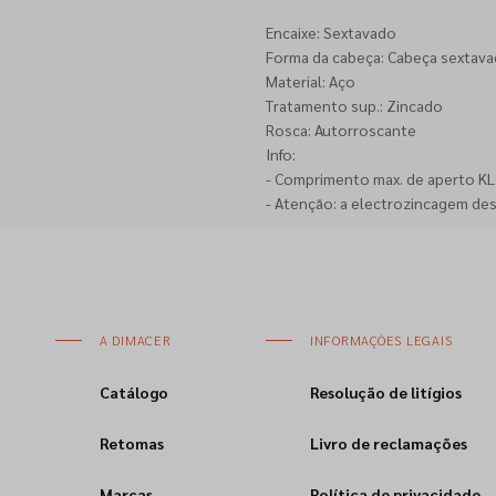
Encaixe: Sextavado
Forma da cabeça: Cabeça sextava
Material: Aço
Tratamento sup.: Zincado
Rosca: Autorroscante
Info:
- Comprimento max. de aperto KL =
- Atenção: a electrozincagem de
A DIMACER
INFORMAÇÕES LEGAIS
Catálogo
Resolução de litígios
Retomas
Livro de reclamações
Marcas
Política de privacidade