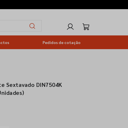
actos
Pedidos de cotação
te Sextavado DIN7504K
Unidades)