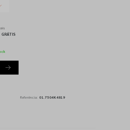
eis
GRÁTIS
ock
Referência:
01.7504K4819