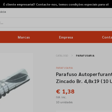
É cliente empresarial? Contacte-nos, temos condições especiais para si!
cácia
Marcas
Empresa
Cont
CATÁLOGO
PARAFUSARIA
PARAFUSARIA
Parafuso Autoperfuran
Zincado Br. 4,8x19 (10 
€ 1,38
IVA inc.
10 unidades