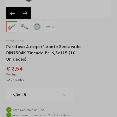
Empresa
Contactos
PARAFUSARIA
Parafuso Autoperfurante Sextavado
Siga-nos nas redes sociais
DIN7504K Zincado Br. 6,3x115 (10
Unidades)
€ 2,54
IVA inc.
10 unidades
6,3x115
Preço exclusivo on-line
Entregas ao domicílio em 2 a 3 dias úteis