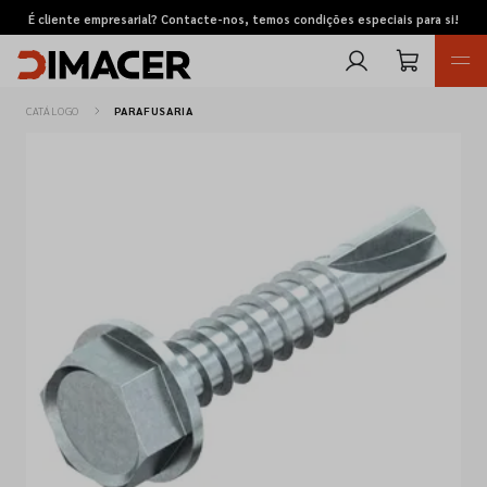
É cliente empresarial? Contacte-nos, temos condições especiais para si!
CATÁLOGO
PARAFUSARIA
Retomas
Pedidos de cotação
Marcas
Favoritos