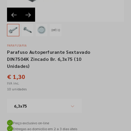
Empresa
Contactos
PARAFUSARIA
Parafuso Autoperfurante Sextavado
Siga-nos nas redes sociais
DIN7504K Zincado Br. 6,3x75 (10
Unidades)
€ 1,30
IVA inc.
10 unidades
6,3x75
Preço exclusivo on-line
Entregas ao domicílio em 2 a 3 dias úteis