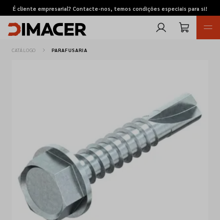
É cliente empresarial? Contacte-nos, temos condições especiais para si!
CATÁLOGO
PARAFUSARIA
Retomas
Pedidos de cotação
Marcas
Favoritos