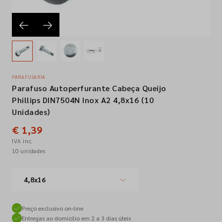
Empresa
Contactos
PARAFUSARIA
Parafuso Autoperfurante Cabeça Queijo
Siga-nos nas redes sociais
Phillips DIN7504N Inox A2 4,8x16 (10
Unidades)
€ 1,39
IVA inc.
10 unidades
4,8x16
Preço exclusivo on-line
Entregas ao domicílio em 2 a 3 dias úteis