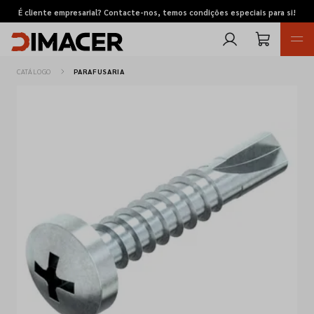
É cliente empresarial? Contacte-nos, temos condições especiais para si!
CATÁLOGO
PARAFUSARIA
Retomas
Pedidos de cotação
Marcas
Favoritos