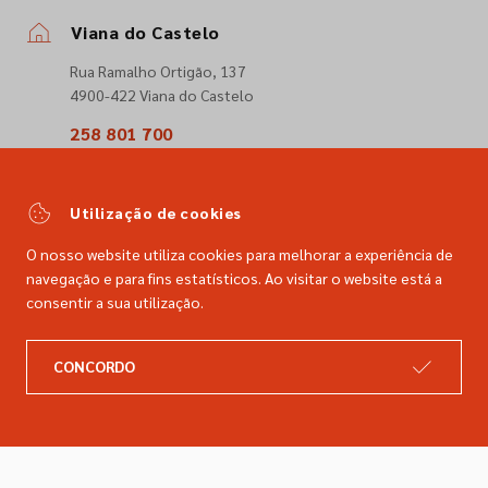
Viana do Castelo
Rua Ramalho Ortigão, 137
4900-422 Viana do Castelo
258 801 700
(Chamada para a rede fixa nacional)
comercial@dimacer.com
Utilização de cookies
O nosso website utiliza cookies para melhorar a experiência de
navegação e para fins estatísticos. Ao visitar o website está a
consentir a sua utilização.
A DIMACER
INFORMAÇÕES LEGAIS
CONCORDO
Catálogo
Resolução de litígios
Retomas
Livro de reclamações
Marcas
Política de privacidade