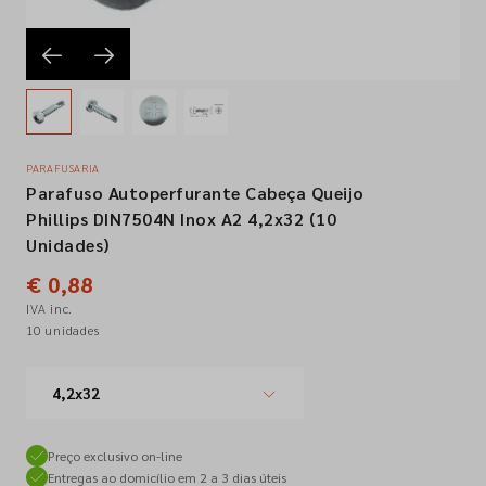
Empresa
Contactos
PARAFUSARIA
Parafuso Autoperfurante Cabeça Queijo
Siga-nos nas redes sociais
Phillips DIN7504N Inox A2 4,2x32 (10
Unidades)
€ 0,88
IVA inc.
10 unidades
4,2x32
Preço exclusivo on-line
Entregas ao domicílio em 2 a 3 dias úteis