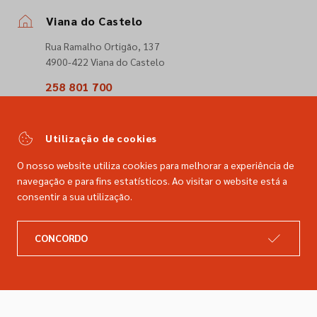
Viana do Castelo
Rua Ramalho Ortigão, 137
4900-422 Viana do Castelo
258 801 700
(Chamada para a rede fixa nacional)
comercial@dimacer.com
Utilização de cookies
O nosso website utiliza cookies para melhorar a experiência de
navegação e para fins estatísticos. Ao visitar o website está a
consentir a sua utilização.
A DIMACER
INFORMAÇÕES LEGAIS
CONCORDO
Catálogo
Resolução de litígios
Retomas
Livro de reclamações
Marcas
Política de privacidade