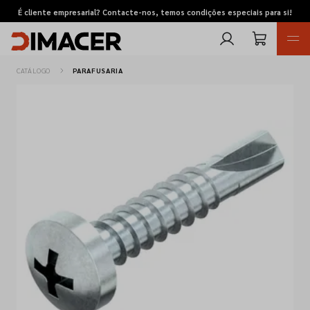
É cliente empresarial? Contacte-nos, temos condições especiais para si!
CATÁLOGO
PARAFUSARIA
Retomas
Pedidos de cotação
Marcas
Favoritos