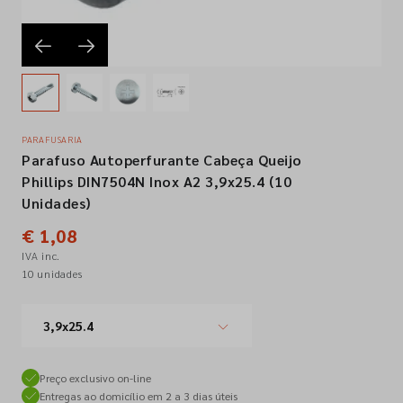
Empresa
Contactos
PARAFUSARIA
Parafuso Autoperfurante Cabeça Queijo
Siga-nos nas redes sociais
Phillips DIN7504N Inox A2 3,9x25.4 (10
Unidades)
€ 1,08
IVA inc.
10 unidades
3,9x25.4
Preço exclusivo on-line
Entregas ao domicílio em 2 a 3 dias úteis