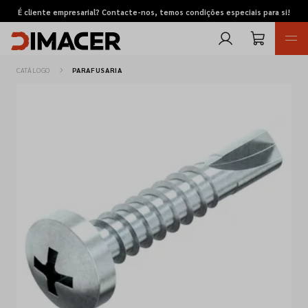
É cliente empresarial? Contacte-nos, temos condições especiais para si!
CATÁLOGO
PARAFUSARIA
Retomas
Pedidos de cotação
Marcas
Favoritos