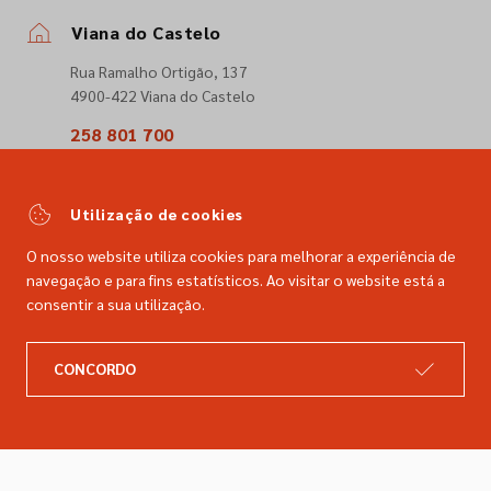
Viana do Castelo
Rua Ramalho Ortigão, 137
4900-422 Viana do Castelo
258 801 700
(Chamada para a rede fixa nacional)
comercial@dimacer.com
Utilização de cookies
O nosso website utiliza cookies para melhorar a experiência de
navegação e para fins estatísticos. Ao visitar o website está a
consentir a sua utilização.
A DIMACER
INFORMAÇÕES LEGAIS
CONCORDO
Catálogo
Resolução de litígios
Retomas
Livro de reclamações
Marcas
Política de privacidade