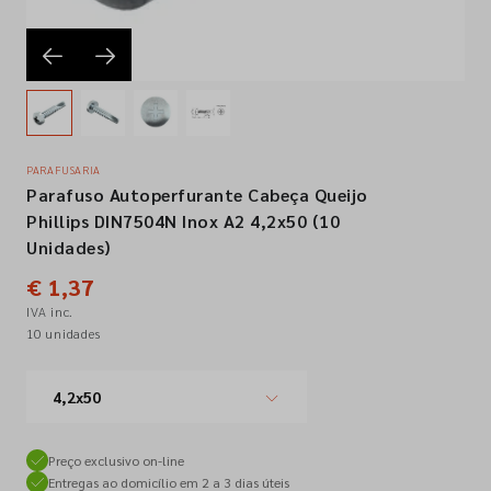
Empresa
Contactos
PARAFUSARIA
Parafuso Autoperfurante Cabeça Queijo
Siga-nos nas redes sociais
Phillips DIN7504N Inox A2 4,2x50 (10
Unidades)
€ 1,37
IVA inc.
10 unidades
4,2x50
Preço exclusivo on-line
Entregas ao domicílio em 2 a 3 dias úteis