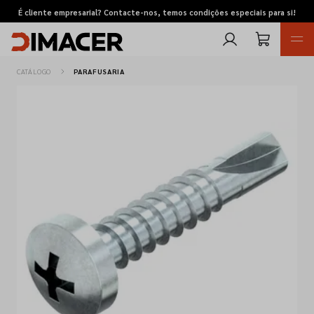
É cliente empresarial? Contacte-nos, temos condições especiais para si!
CATÁLOGO
PARAFUSARIA
Retomas
Pedidos de cotação
Marcas
Favoritos