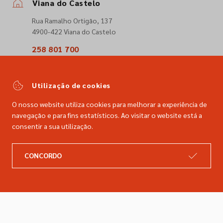
Viana do Castelo
Rua Ramalho Ortigão, 137
4900-422 Viana do Castelo
258 801 700
(Chamada para a rede fixa nacional)
comercial@dimacer.com
Utilização de cookies
O nosso website utiliza cookies para melhorar a experiência de
navegação e para fins estatísticos. Ao visitar o website está a
consentir a sua utilização.
A DIMACER
INFORMAÇÕES LEGAIS
CONCORDO
Catálogo
Resolução de litígios
Retomas
Livro de reclamações
Marcas
Política de privacidade