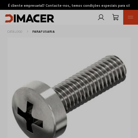
É cliente empresarial? Contacte-nos, temos condições especiais para si!
CATÁLOGO
PARAFUSARIA
Retomas
Pedidos de cotação
Marcas
Favoritos