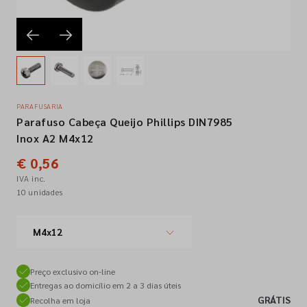
Empresa
Contactos
PARAFUSARIA
Parafuso Cabeça Queijo Phillips DIN7985
Siga-nos nas redes sociais
Inox A2 M4x12
€ 0,56
IVA inc.
10 unidades
M4x12
Preço exclusivo on-line
Entregas ao domicílio em 2 a 3 dias úteis
GRÁTIS
Recolha em loja