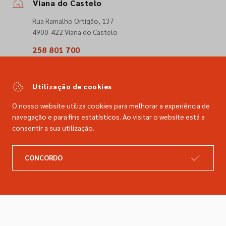
Viana do Castelo
Rua Ramalho Ortigão, 137
4900-422 Viana do Castelo
258 801 700
(Chamada para a rede fixa nacional)
comercial@dimacer.com
Utilização de cookies
O nosso website utiliza cookies para melhorar a experiência de
navegação e para fins estatísticos. Ao visitar o website está a
consentir a sua utilização.
A DIMACER
INFORMAÇÕES LEGAIS
CONCORDO
Catálogo
Resolução de litígios
Retomas
Livro de reclamações
Marcas
Política de privacidade