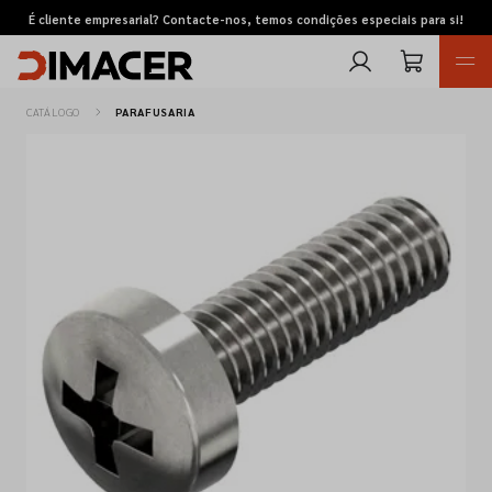
É cliente empresarial? Contacte-nos, temos condições especiais para si!
CATÁLOGO
PARAFUSARIA
Retomas
Pedidos de cotação
Marcas
Favoritos