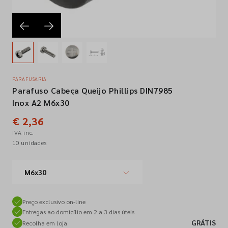
Empresa
Contactos
PARAFUSARIA
Parafuso Cabeça Queijo Phillips DIN7985
Siga-nos nas redes sociais
Inox A2 M6x30
€ 2,36
IVA inc.
10 unidades
M6x30
Preço exclusivo on-line
Entregas ao domicílio em 2 a 3 dias úteis
GRÁTIS
Recolha em loja