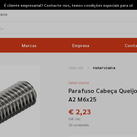
É cliente empresarial? Contacte-nos, temos condições especiais para si!
cácia
Marcas
Empresa
Cont
CATÁLOGO
PARAFUSARIA
PARAFUSARIA
Parafuso Cabeça Queijo
A2 M6x25
€ 2,23
IVA inc.
10 unidades