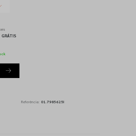
eis
GRÁTIS
ock
Referência:
01.7985625I