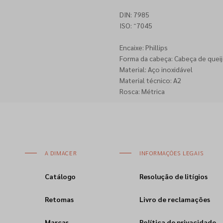
DIN: 7985
ISO: ˜7045
Encaixe: Phillips
Forma da cabeça: Cabeça de queij
Material: Aço inoxidável
Material técnico: A2
Rosca: Métrica
A DIMACER
INFORMAÇÕES LEGAIS
Catálogo
Resolução de litígios
Retomas
Livro de reclamações
Marcas
Política de privacidade