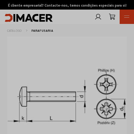
É cliente empresarial? Contacte-nos, temos condições especiais para si!
CATÁLOGO
PARAFUSARIA
Retomas
Pedidos de cotação
Marcas
Favoritos