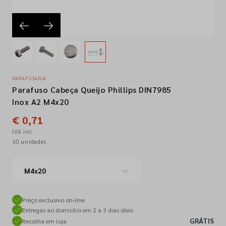
Empresa
Contactos
PARAFUSARIA
Parafuso Cabeça Queijo Phillips DIN7985
Siga-nos nas redes sociais
Inox A2 M4x20
€ 0,71
IVA inc.
10 unidades
M4x20
Preço exclusivo on-line
Entregas ao domicílio em 2 a 3 dias úteis
GRÁTIS
Recolha em loja