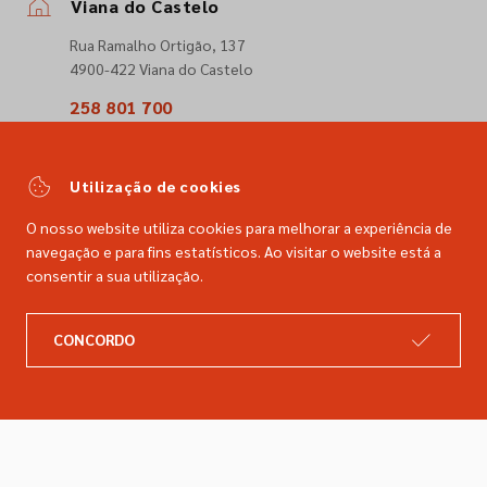
Viana do Castelo
Rua Ramalho Ortigão, 137
4900-422 Viana do Castelo
258 801 700
(Chamada para a rede fixa nacional)
comercial@dimacer.com
Utilização de cookies
O nosso website utiliza cookies para melhorar a experiência de
navegação e para fins estatísticos. Ao visitar o website está a
consentir a sua utilização.
A DIMACER
INFORMAÇÕES LEGAIS
CONCORDO
Catálogo
Resolução de litígios
Retomas
Livro de reclamações
Marcas
Política de privacidade