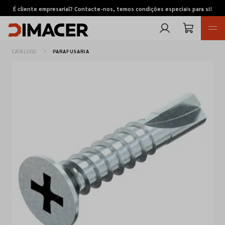
É cliente empresarial? Contacte-nos, temos condições especiais para si!
CATÁLOGO
PARAFUSARIA
Retomas
Pedidos de cotação
Marcas
Favoritos