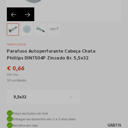
Empresa
Contactos
PARAFUSARIA
Parafuso Autoperfurante Cabeça Chata
Siga-nos nas redes sociais
Phillips DIN7504P Zincado Br. 5,5x32
€ 0,66
IVA inc.
10 unidades
5,5x32
Preço exclusivo on-line
Entregas ao domicílio em 2 a 3 dias úteis
GRÁTIS
Recolha em loja