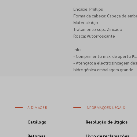
Encaixe: Phillips
Forma da cabeça: Cabeça de emb
Material: Aço
Tratamento sup.: Zincado
Rosca: Autorroscante
Info:
- Comprimento max. de aperto KL =
- Atenção: a electrozincagem de
hidrogénica.embalagem grande
A DIMACER
INFORMAÇÕES LEGAIS
Catálogo
Resolução de litígios
Retomas
Livro de reclamações