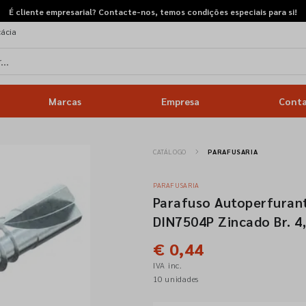
É cliente empresarial? Contacte-nos, temos condições especiais para si!
cácia
Marcas
Empresa
Cont
CATÁLOGO
PARAFUSARIA
PARAFUSARIA
Parafuso Autoperfurant
DIN7504P Zincado Br. 4
€ 0,44
IVA inc.
10 unidades