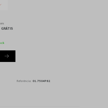
eis
GRÁTIS
ock
Referência:
01.7504P82