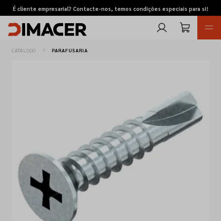
É cliente empresarial? Contacte-nos, temos condições especiais para si!
CATÁLOGO
PARAFUSARIA
Retomas
Pedidos de cotação
Marcas
Favoritos