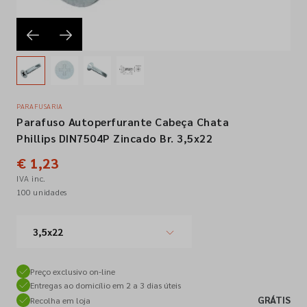
Empresa
Contactos
PARAFUSARIA
Parafuso Autoperfurante Cabeça Chata
Siga-nos nas redes sociais
Phillips DIN7504P Zincado Br. 3,5x22
€ 1,23
IVA inc.
100 unidades
3,5x22
Preço exclusivo on-line
Entregas ao domicílio em 2 a 3 dias úteis
GRÁTIS
Recolha em loja