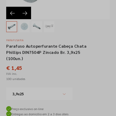
Empresa
Contactos
PARAFUSARIA
Parafuso Autoperfurante Cabeça Chata
Siga-nos nas redes sociais
Phillips DIN7504P Zincado Br. 3,9x25
(100un.)
€ 1,45
IVA inc.
100 unidades
3,9x25
Preço exclusivo on-line
Entregas ao domicílio em 2 a 3 dias úteis