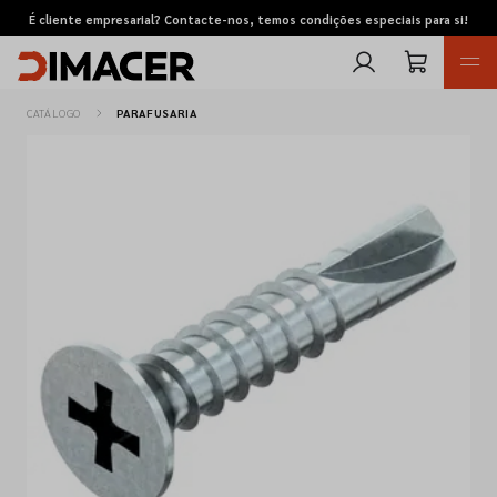
É cliente empresarial? Contacte-nos, temos condições especiais para si!
CATÁLOGO
PARAFUSARIA
Retomas
Pedidos de cotação
Marcas
Favoritos