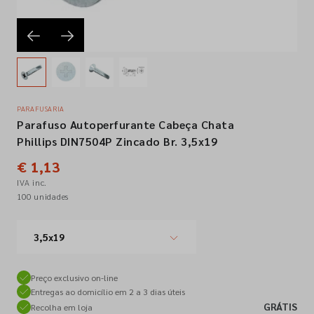
Empresa
Contactos
PARAFUSARIA
Parafuso Autoperfurante Cabeça Chata
Siga-nos nas redes sociais
Phillips DIN7504P Zincado Br. 3,5x19
€ 1,13
IVA inc.
100 unidades
3,5x19
Preço exclusivo on-line
Entregas ao domicílio em 2 a 3 dias úteis
GRÁTIS
Recolha em loja