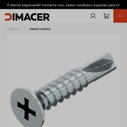
É cliente empresarial? Contacte-nos, temos condições especiais para si!
CATÁLOGO
PARAFUSARIA
Retomas
Pedidos de cotação
Marcas
Favoritos