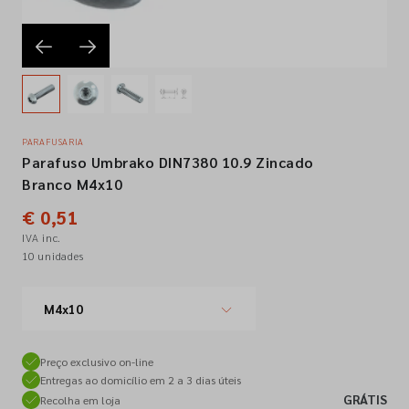
Empresa
Contactos
PARAFUSARIA
Parafuso Umbrako DIN7380 10.9 Zincado
Siga-nos nas redes sociais
Branco M4x10
€ 0,51
IVA inc.
10 unidades
M4x10
Preço exclusivo on-line
Entregas ao domicílio em 2 a 3 dias úteis
GRÁTIS
Recolha em loja