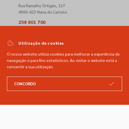
Rua Ramalho Ortigão, 137
4900-422 Viana do Castelo
258 801 700
(Chamada para a rede fixa nacional)
comercial@dimacer.com
Utilização de cookies
O nosso website utiliza cookies para melhorar a experiência de
navegação e para fins estatísticos. Ao visitar o website está a
consentir a sua utilização.
A DIMACER
INFORMAÇÕES LEGAIS
CONCORDO
Catálogo
Resolução de litígios
Retomas
Livro de reclamações
Marcas
Política de privacidade
Empresa
Política de cookies