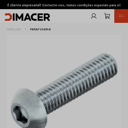
É cliente empresarial? Contacte-nos, temos condições especiais para si!
CATÁLOGO
PARAFUSARIA
Retomas
Pedidos de cotação
Marcas
Favoritos