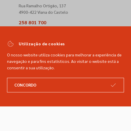
Rua Ramalho Ortigão, 137
4900-422 Viana do Castelo
258 801 700
(Chamada para a rede fixa nacional)
comercial@dimacer.com
Utilização de cookies
O nosso website utiliza cookies para melhorar a experiência de
navegação e para fins estatísticos. Ao visitar o website está a
consentir a sua utilização.
A DIMACER
INFORMAÇÕES LEGAIS
CONCORDO
Catálogo
Resolução de litígios
Retomas
Livro de reclamações
Marcas
Política de privacidade
Empresa
Política de cookies