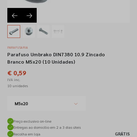
Empresa
Contactos
PARAFUSARIA
Parafuso Umbrako DIN7380 10.9 Zincado
Siga-nos nas redes sociais
Branco M5x20 (10 Unidades)
€ 0,59
IVA inc.
10 unidades
M5x20
Preço exclusivo on-line
Entregas ao domicílio em 2 a 3 dias úteis
GRÁTIS
Recolha em loja