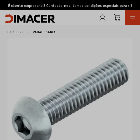
É cliente empresarial? Contacte-nos, temos condições especiais para si!
CATÁLOGO
PARAFUSARIA
Retomas
Pedidos de cotação
Marcas
Favoritos