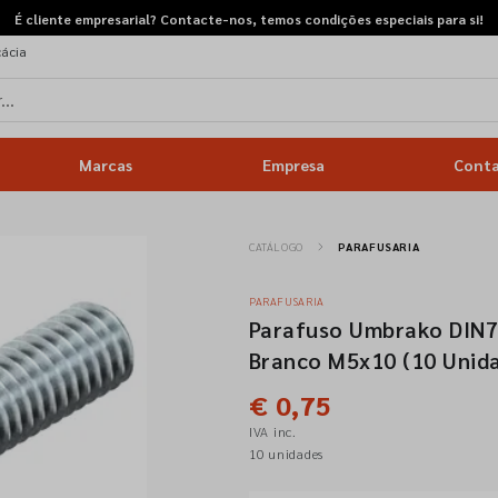
É cliente empresarial? Contacte-nos, temos condições especiais para si!
cácia
Marcas
Empresa
Cont
CATÁLOGO
PARAFUSARIA
PARAFUSARIA
Parafuso Umbrako DIN7
Branco M5x10 (10 Unid
€ 0,75
IVA inc.
10 unidades