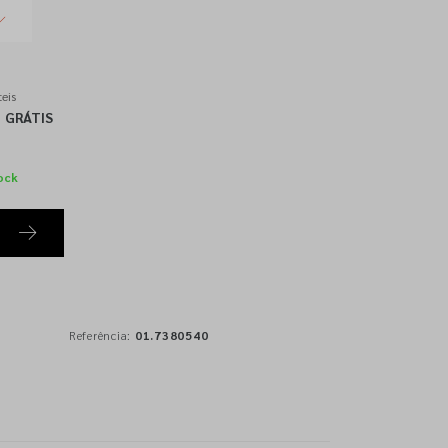
eis
GRÁTIS
ock
Referência:
01.7380540