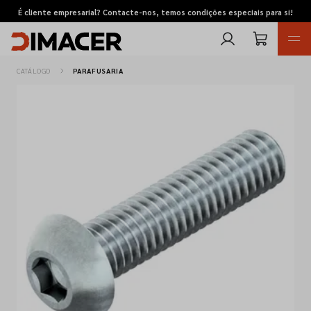
É cliente empresarial? Contacte-nos, temos condições especiais para si!
CATÁLOGO
PARAFUSARIA
Retomas
Pedidos de cotação
Marcas
Favoritos