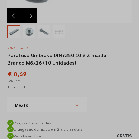
Empresa
Contactos
PARAFUSARIA
Parafuso Umbrako DIN7380 10.9 Zincado
Siga-nos nas redes sociais
Branco M6x16 (10 Unidades)
€ 0,69
IVA inc.
10 unidades
M6x16
Preço exclusivo on-line
Entregas ao domicílio em 2 a 3 dias úteis
GRÁTIS
Recolha em loja