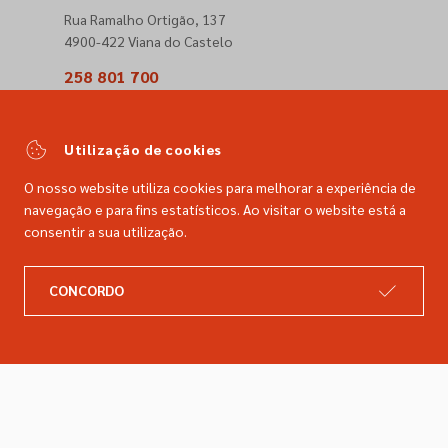
Rua Ramalho Ortigão, 137
4900-422 Viana do Castelo
258 801 700
(Chamada para a rede fixa nacional)
comercial@dimacer.com
Utilização de cookies
O nosso website utiliza cookies para melhorar a experiência de
navegação e para fins estatísticos. Ao visitar o website está a
consentir a sua utilização.
A DIMACER
INFORMAÇÕES LEGAIS
CONCORDO
Catálogo
Resolução de litígios
Retomas
Livro de reclamações
Marcas
Política de privacidade
Empresa
Política de cookies