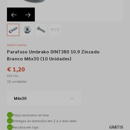
Empresa
Contactos
PARAFUSARIA
Parafuso Umbrako DIN7380 10.9 Zincado
Siga-nos nas redes sociais
Branco M6x30 (10 Unidades)
€ 1,20
IVA inc.
10 unidades
M6x30
Preço exclusivo on-line
Entregas ao domicílio em 2 a 3 dias úteis
GRÁTIS
Recolha em loja