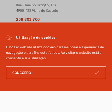
Rua Ramalho Ortigão, 137
4900-422 Viana do Castelo
258 801 700
(Chamada para a rede fixa nacional)
comercial@dimacer.com
Utilização de cookies
O nosso website utiliza cookies para melhorar a experiência de
navegação e para fins estatísticos. Ao visitar o website está a
consentir a sua utilização.
A DIMACER
INFORMAÇÕES LEGAIS
CONCORDO
Catálogo
Resolução de litígios
Retomas
Livro de reclamações
Marcas
Política de privacidade
Empresa
Política de cookies