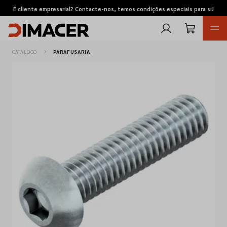
É cliente empresarial? Contacte-nos, temos condições especiais para si!
CATÁLOGO
PARAFUSARIA
Retomas
Pedidos de cotação
Marcas
Favoritos